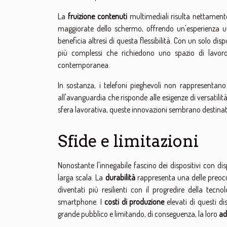
La
fruizione contenuti
multimediali risulta nettamente
maggiorate dello schermo, offrendo un'esperienza ut
beneficia altresì di questa flessibilità. Con un solo di
più complessi che richiedono uno spazio di lavoro
contemporanea.
In sostanza, i telefoni pieghevoli non rappresenta
all'avanguardia che risponde alle esigenze di versatilità
sfera lavorativa, queste innovazioni sembrano destinate a
Sfide e limitazioni
Nonostante l'innegabile fascino dei dispositivi con di
larga scala. La
durabilità
rappresenta una delle preoccup
diventati più resilienti con il progredire della tecn
smartphone. I
costi di produzione
elevati di questi dis
grande pubblico e limitando, di conseguenza, la loro
ad