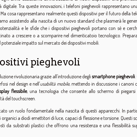
à digitale. Tra queste innovazioni, i telefoni pieghevoli rappresentano un
i. Ma cosa rappresentano realmente questi dispositivi per il futuro della te
amo assistendo alla nascita di un nuovo standard che plasmerà le gener
tenzialità e le sfide che i dispositivi pieghevoli portano con sé e cerch
nato a crescere o a scomparire nel dimenticatoio tecnologico. Prepara
e il potenziale impatto sul mercato dei dispositivi mobili.
ositivi pieghevoli
luzione rivoluzionaria grazie all'introduzione degli
smartphone pieghevoli
.
osi nel design e nell'
usabilità mobile
, mettendo in discussione i canoni c
splay flessibile
, una tecnologia che consente allo schermo di piegarsi
ità del touchscreen.
ato un ruolo fondamentale nella nascita di questi apparecchi. In partic
i organici a diodi emettitori di luce, capaci di flessione e torsione. Questi 
i da substrati plastici che offrono una resistenza e una flessibilità su