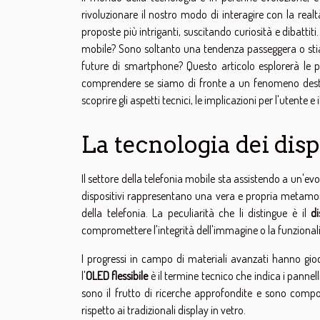
rivoluzionare il nostro modo di interagire con la realt
proposte più intriganti, suscitando curiosità e dibattit
mobile? Sono soltanto una tendenza passeggera o sti
future di smartphone? Questo articolo esplorerà le po
comprendere se siamo di fronte a un fenomeno desti
scoprire gli aspetti tecnici, le implicazioni per l'utente 
La tecnologia dei disp
Il settore della telefonia mobile sta assistendo a un'evo
dispositivi rappresentano una vera e propria metamorf
della telefonia. La peculiarità che li distingue è il
di
compromettere l'integrità dell'immagine o la funzional
I progressi in campo di materiali avanzati hanno gioc
l'
OLED flessibile
è il termine tecnico che indica i pannell
sono il frutto di ricerche approfondite e sono compost
rispetto ai tradizionali display in vetro.