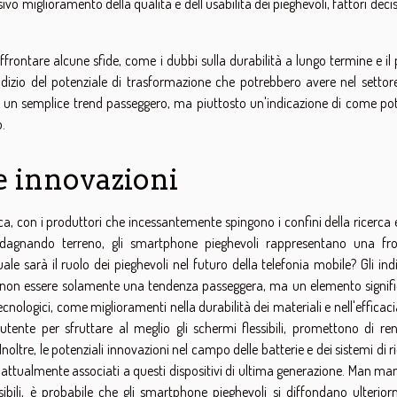
sivo miglioramento della qualità e dell'usabilità dei pieghevoli, fattori decis
ontare alcune sfide, come i dubbi sulla durabilità a lungo termine e il 
dizio del potenziale di trasformazione che potrebbero avere nel settore
e un semplice trend passeggero, ma piuttosto un'indicazione di come po
o.
 e innovazioni
a, con i produttori che incessantemente spingono i confini della ricerca 
adagnando terreno, gli smartphone pieghevoli rappresentano una fro
 sarà il ruolo dei pieghevoli nel futuro della telefonia mobile? Gli indi
ro non essere solamente una tendenza passeggera, ma un elemento signifi
ecnologici, come miglioramenti nella durabilità dei materiali e nell'efficaci
 utente per sfruttare al meglio gli schermi flessibili, promettono di ren
noltre, le potenziali innovazioni nel campo delle batterie e dei sistemi di r
 attualmente associati a questi dispositivi di ultima generazione. Man ma
ibili, è probabile che gli smartphone pieghevoli si diffondano ulterior