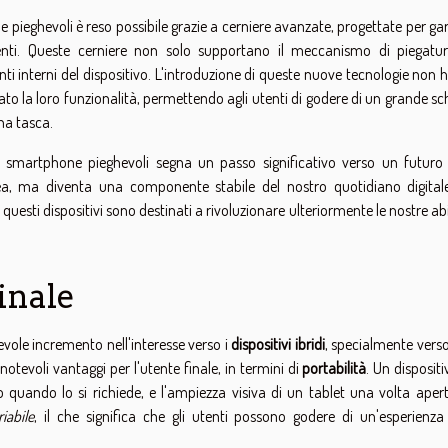
 pieghevoli è reso possibile grazie a cerniere avanzate, progettate per ga
enti. Queste cerniere non solo supportano il meccanismo di piegat
i interni del dispositivo. L'introduzione di queste nuove tecnologie non 
iato la loro funzionalità, permettendo agli utenti di godere di un grande 
na tasca.
li smartphone pieghevoli segna un passo significativo verso un futuro 
, ma diventa una componente stabile del nostro quotidiano digital
, questi dispositivi sono destinati a rivoluzionare ulteriormente le nostre ab
finale
tevole incremento nell'interesse verso i
dispositivi ibridi
, specialmente verso
tevoli vantaggi per l'utente finale, in termini di
portabilità
. Un disposit
 quando lo si richiede, e l'ampiezza visiva di un tablet una volta aperto
iabile
, il che significa che gli utenti possono godere di un'esperienza 