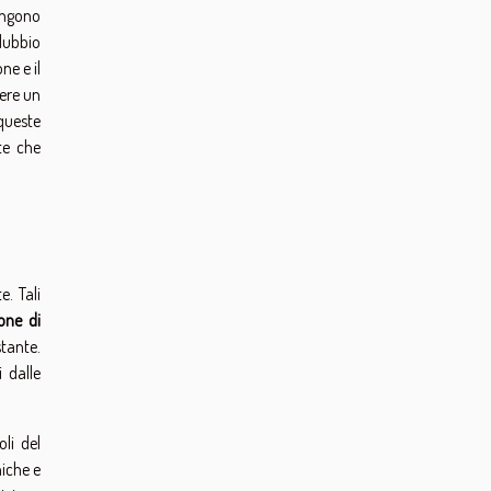
ongono
 dubbio
ne e il
vere un
queste
te che
. Tali
one di
tante.
 dalle
li del
niche e