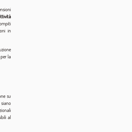
nsioni
ttività
compiti
oni in
uzione
 per la
ione su
e siano
ionali
bili al