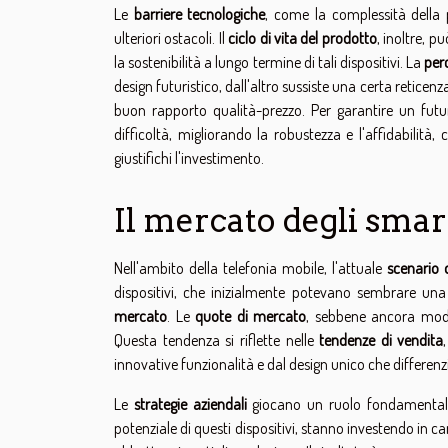
Le
barriere tecnologiche
, come la complessità della 
ulteriori ostacoli. Il
ciclo di vita del prodotto
, inoltre, p
la sostenibilità a lungo termine di tali dispositivi. La
per
design futuristico, dall'altro sussiste una certa reticen
buon rapporto qualità-prezzo. Per garantire un fut
difficoltà, migliorando la robustezza e l'affidabilit
giustifichi l'investimento.
Il mercato degli smar
Nell'ambito della telefonia mobile, l'attuale
scenario 
dispositivi, che inizialmente potevano sembrare u
mercato
. Le
quote di mercato
, sebbene ancora modes
Questa tendenza si riflette nelle
tendenze di vendita
innovative funzionalità e dal design unico che differenzia 
Le
strategie aziendali
giocano un ruolo fondamentale 
potenziale di questi dispositivi, stanno investendo in 