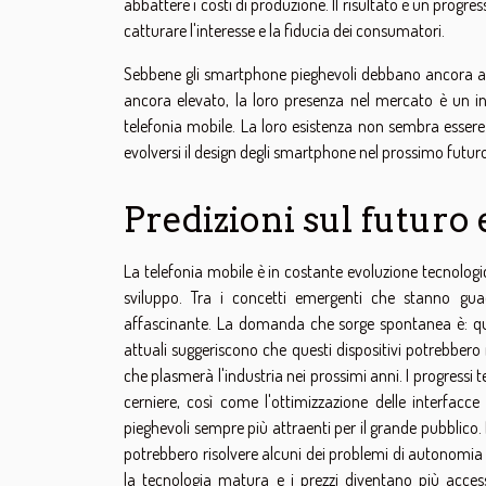
abbattere i costi di produzione. Il risultato è un progres
catturare l'interesse e la fiducia dei consumatori.
Sebbene gli smartphone pieghevoli debbano ancora affr
ancora elevato, la loro presenza nel mercato è un in
telefonia mobile. La loro esistenza non sembra esser
evolversi il design degli smartphone nel prossimo futur
Predizioni sul futuro
La telefonia mobile è in costante evoluzione tecnologic
sviluppo. Tra i concetti emergenti che stanno gu
affascinante. La domanda che sorge spontanea è: quale
attuali suggeriscono che questi dispositivi potrebbe
che plasmerà l'industria nei prossimi anni. I progressi t
cerniere, così come l'ottimizzazione delle interfacce
pieghevoli sempre più attraenti per il grande pubblico. I
potrebbero risolvere alcuni dei problemi di autonomia
la tecnologia matura e i prezzi diventano più access