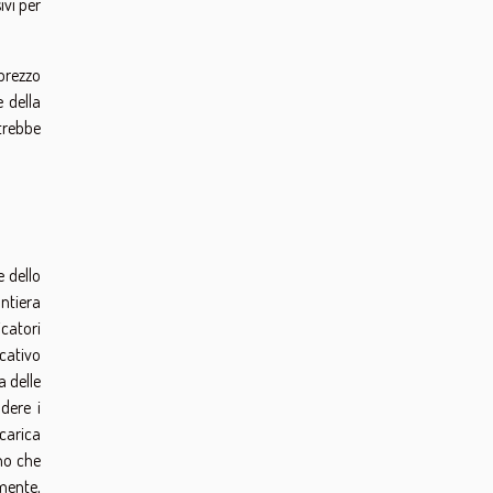
ivi per
prezzo
 della
trebbe
e dello
ntiera
catori
cativo
a delle
dere i
icarica
no che
mente,