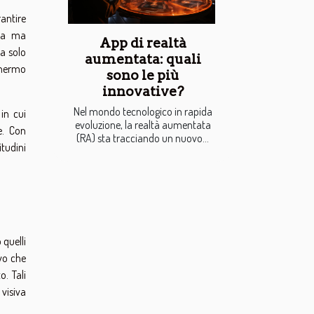
rantire
ura ma
App di realtà
ha solo
aumentata: quali
schermo
sono le più
innovative?
Nel mondo tecnologico in rapida
in cui
evoluzione, la realtà aumentata
e. Con
(RA) sta tracciando un nuovo...
itudini
 quelli
ivo che
. Tali
visiva