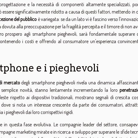
progettazione e la necessità di componenti altamente specializzati, p
uò essere significativamente ridotto a causa di questi fattori, mettendo in
cezione del pubblico
è variegata: se da un lato vi è fascino verso l'innovazio
za dovuta alla preoccupazione per la fragilità percepita e il timore di non a
uro prospero agli smartphone pieghevoli, sarà fondamentale superare 
à, contenendo i costi e offrendo al consumatore un'esperienza convincen
tphone e i pieghevoli
di mercato
degli smartphone pieghevoli rivela una dinamica affascinante
na semplice novità, stanno lentamente incrementando la loro
penetrazi
te rispetto ai dispositivi tradizionali, mostrano segnali di crescita cos
, dove si nota un interesse crescente da parte dei consumatori, attratti
i pieghevoli dai loro corrispettivi rigidi.
in questa fase evolutiva. Le compagnie leader del settore, consapevo
campagne marketing mirate e in ricerca e sviluppo per superare le sfide tec