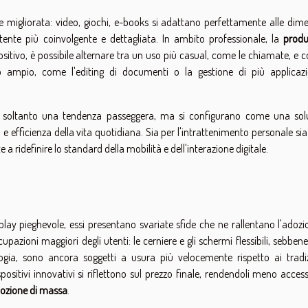
 migliorata: video, giochi, e-books si adattano perfettamente alle dime
ente più coinvolgente e dettagliata. In ambito professionale, la
produ
spositivo, è possibile alternare tra un uso più casual, come le chiamate, e 
 ampio, come l'editing di documenti o la gestione di più applicazi
no soltanto una tendenza passeggera, ma si configurano come una sol
 e efficienza della vita quotidiana. Sia per l'intrattenimento personale sia
 ridefinire lo standard della mobilità e dell'interazione digitale.
splay pieghevole, essi presentano svariate sfide che ne rallentano l'adoz
azioni maggiori degli utenti: le cerniere e gli schermi flessibili, sebben
ologia, sono ancora soggetti a usura più velocemente rispetto ai tradiz
positivi innovativi si riflettono sul prezzo finale, rendendoli meno accessi
ozione di massa
.