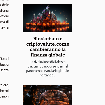
a delle
lefonia
azioni
erà di
tevi a
Blockchain e
criptovalute, come
cambieranno la
finanza globale
 Questi
La rivoluzione digitale sta
lassici
tracciando nuovi sentieri nel
 senza
panorama finanziario globale,
portando...
olare,
schermi
periori